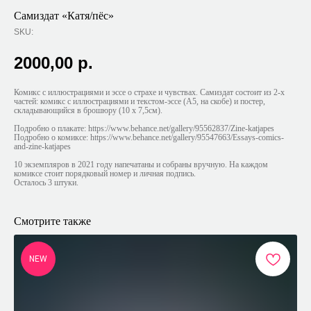
Самиздат «Катя/пёс»
SKU:
2000,00
р.
Комикс с иллюстрациями и эссе о страхе и чувствах. Самиздат состоит из 2-х
частей: комикс с иллюстрациями и текстом-эссе (А5, на скобе) и постер,
складывающийся в брошюру (10 х 7,5см).
Подробно о плакате: https://www.behance.net/gallery/95562837/Zine-katjapes
Подробно о комиксе: https://www.behance.net/gallery/95547663/Essays-comics-
and-zine-katjapes
10 экземпляров в 2021 году напечатаны и собраны вручную. На каждом
комиксе стоит порядковый номер и личная подпись.
Осталось 3 штуки.
Смотрите также
NEW