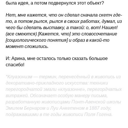
была идея, а потом подвернулся этот объект?
Нет, мне кажется, что он сделал сначала скетч где-
то, а потом рылся, рылся в своих работах, думал, из
чего бы сделать выставку, а такой: о, вот! Нашел!
(все смеются) [Кажется, что] это словосочетание
[социологического понятия] и образ в какой-то
момент сложились.
И: Арина, мне осталось только сказать большое
спасибо!
*Клуазонизм — термин, перенесённый в живопись из
декоративно-прикладного искусства: техники
перегородчатой эмали «клуазонне», перегордчатых
витражей. Обозначает особую манеру письма,
разработанную живописцами Понт-Авенской школы
Эмилем Бернаром и Луи Анкетеном в 1887 году,
подражавшими в те годы живописи Поля Гогена.